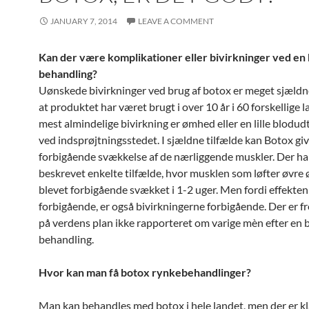
JANUARY 7, 2014
LEAVE A COMMENT
Kan der være komplikationer eller bivirkninger ved en
behandling?
Uønskede bivirkninger ved brug af botox er meget sjældne
at produktet har været brugt i over 10 år i 60 forskellige 
mest almindelige bivirkning er ømhed eller en lille blodu
ved indsprøjtningsstedet. I sjældne tilfælde kan Botox gi
forbigående svækkelse af de nærliggende muskler. Der ha
beskrevet enkelte tilfælde, hvor musklen som løfter øvre 
blevet forbigående svækket i 1-2 uger. Men fordi effekten
forbigående, er også bivirkningerne forbigående. Der er fre
på verdens plan ikke rapporteret om varige mèn efter en 
behandling.
Hvor kan man få botox rynkebehandlinger?
Man kan behandles med botox i hele landet, men der er kla