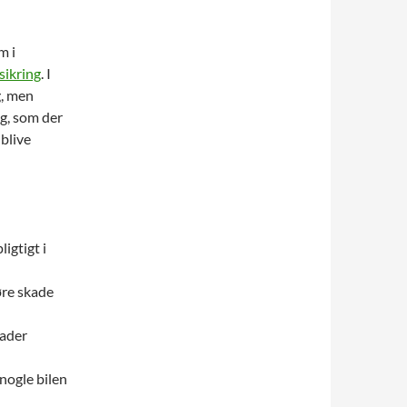
m i
rsikring
. I
g, men
ng, som der
 blive
igtigt i
øre skade
kader
 nogle bilen