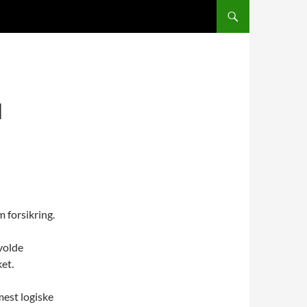
SKIP TO CONTENT
N
m forsikring.
rvolde
ket.
mest logiske