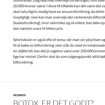
sidste ende. Dog skal man overveje forsikringen, hvis bile
20.000 kroner værd. I disse få tilfælde kan det være det 
skal naturligvis stadig have en ansvarsforsikring, da dette
lovpligtigt, men kan man overveje den resterende bilforsi
(kaskoforsikring), hvor selvrisiko og så videre, kan løbe op
den næsten svare til bilens pris.
Selvrisikoen er også ofte et tema, når man ser på prisen 
til at købe en bilforsikring, men står du med en totalsmadre
en stjålet bil, kan det jo sagtens være over 200.000 krone
lige har mistet. Derfor skal du som udgangspunkt altid kø
bilforsikring.
HELBRED
BOTOX, ER DET GODT?