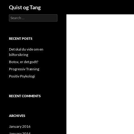
Search
Quist og Tang
Search
for:
RECENT POSTS
Det skal du vide om en
bilforsikring
Botox, er det godt?
Progressiv Træning
Positiv Psykologi
RECENT COMMENTS
ARCHIVES
January 2016
January 2014