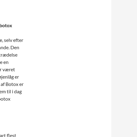
 botox
, selv efter
lande. Den
dtrædelse
ve en
r været
øjenlåg er
 af Botox er
m til i dag
botox
rt flest