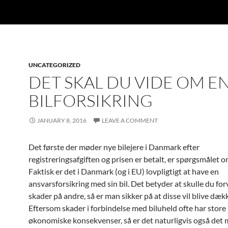
UNCATEGORIZED
DET SKAL DU VIDE OM E
BILFORSIKRING
JANUARY 8, 2016
LEAVE A COMMENT
Det første der møder nye bilejere i Danmark efter
registreringsafgiften og prisen er betalt, er spørgsmålet o
Faktisk er det i Danmark (og i EU) lovpligtigt at have en
ansvarsforsikring med sin bil. Det betyder at skulle du fo
skader på andre, så er man sikker på at disse vil blive dæk
Eftersom skader i forbindelse med biluheld ofte har store
økonomiske konsekvenser, så er det naturligvis også det 