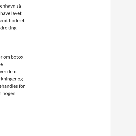
øbenhavn så
 have lavet
emt finde et
dre ting.
ser om botox
re
aver dem,
irkninger og
behandles for
en nogen