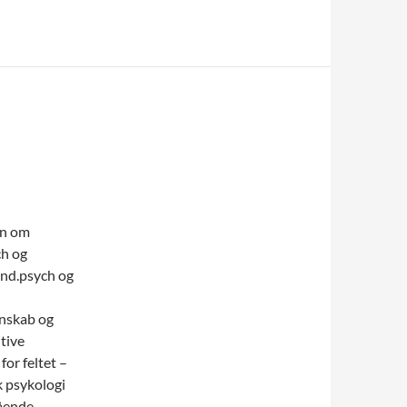
en om
ch og
and.psych og
enskab og
itive
or feltet –
sk psykologi
gående