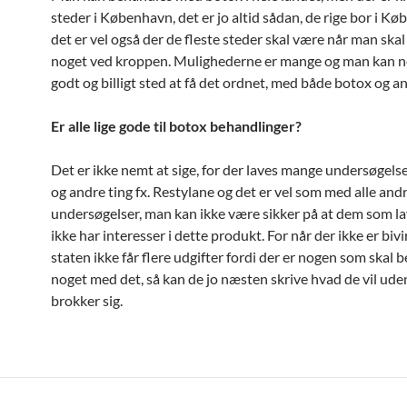
steder i København, det er jo altid sådan, de rige bor i K
det er vel også der de fleste steder skal være når man skal
noget ved kroppen. Mulighederne er mange og man kan n
godt og billigt sted at få det ordnet, med både botox og an
Er alle lige gode til botox behandlinger?
Det er ikke nemt at sige, for der laves mange undersøgel
og andre ting fx. Restylane og det er vel som med alle and
undersøgelser, man kan ikke være sikker på at dem som l
ikke har interesser i dette produkt. For når der ikke er biv
staten ikke får flere udgifter fordi der er nogen som skal 
noget med det, så kan de jo næsten skrive hvad de vil ud
brokker sig.