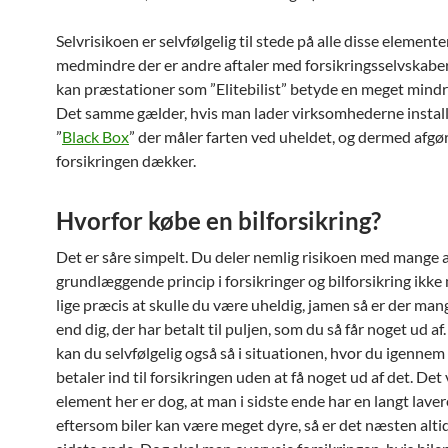
Selvrisikoen er selvfølgelig til stede på alle disse elemente
medmindre der er andre aftaler med forsikringsselvskabe
kan præstationer som ”Elitebilist” betyde en meget mindre
Det samme gælder, hvis man lader virksomhederne instal
”
Black Box
” der måler farten ved uheldet, og dermed afgø
forsikringen dækker.
Hvorfor købe en bilforsikring?
Det er såre simpelt. Du deler nemlig risikoen med mange 
grundlæggende princip i forsikringer og bilforsikring ikke
lige præcis at skulle du være uheldig, jamen så er der ma
end dig, der har betalt til puljen, som du så får noget ud 
kan du selvfølgelig også så i situationen, hvor du igenne
betaler ind til forsikringen uden at få noget ud af det. Det 
element her er dog, at man i sidste ende har en langt lavere
eftersom biler kan være meget dyre, så er det næsten altid