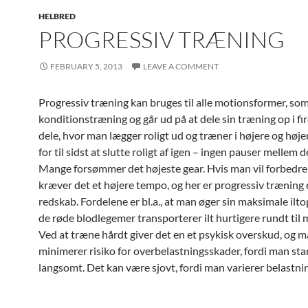
HELBRED
PROGRESSIV TRÆNING
FEBRUARY 5, 2013
LEAVE A COMMENT
Progressiv træning kan bruges til alle motionsformer, so
konditionstræning og går ud på at dele sin træning op i fir
dele, hvor man lægger roligt ud og træner i højere og høj
for til sidst at slutte roligt af igen – ingen pauser mellem de
Mange forsømmer det højeste gear. Hvis man vil forbedre 
kræver det et højere tempo, og her er progressiv træning 
redskab. Fordelene er bl.a., at man øger sin maksimale ilto
de røde blodlegemer transporterer ilt hurtigere rundt til 
Ved at træne hårdt giver det en et psykisk overskud, og 
minimerer risiko for overbelastningsskader, fordi man sta
langsomt. Det kan være sjovt, fordi man varierer belastni