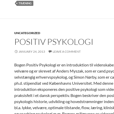
TRÆNING
UNCATEGORIZED
POSITIV PSYKOLOGI
JANUARY 24, 2013
LEAVE A COMMENT
Bogen Positiv Psykologi er en introduktion til videnskab
velvære og er skrevet af Anders Myszak, som er cand.psy
selvstængig erhvervspsykolog, og Simon Nørby, som er c
ph.d. stipendiat ved Københavns Universitet. Med denne
introduktion eksponeres den positive psykologi som vid
praksisfelt i et dansk perspektiv. Bogen beskriver den pos
psykologis historie, udvikling og hovedstrømninger inden f
bl.a. lykke, velvære, optimale tilstande, flow, læring, klini
og coaching psykologi m.m. Bogens målgruppe er videre