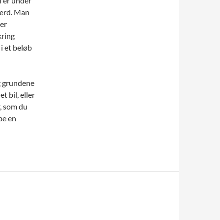
n er under
værd. Man
 er
kring
 i et beløb
og grundene
t bil, eller
r, som du
be en