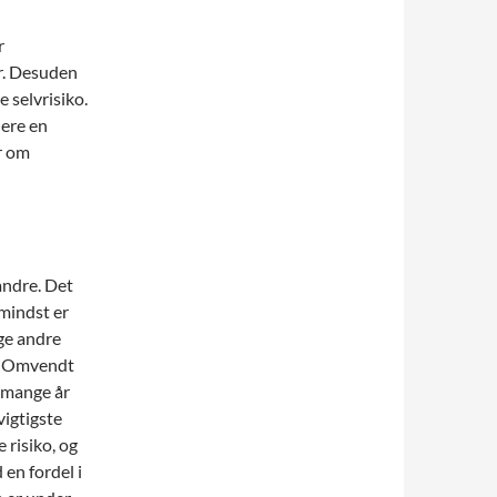
r
r. Desuden
 selvrisiko.
lere en
r om
andre. Det
 mindst er
nge andre
af. Omvendt
m mange år
vigtigste
 risiko, og
 en fordel i