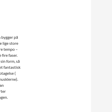
m bygger på
e lige store
ere tempo –
 fire faser.
sin form, så
et fantastisk
ptagelse (
musklerne).
man
rter
ngen.